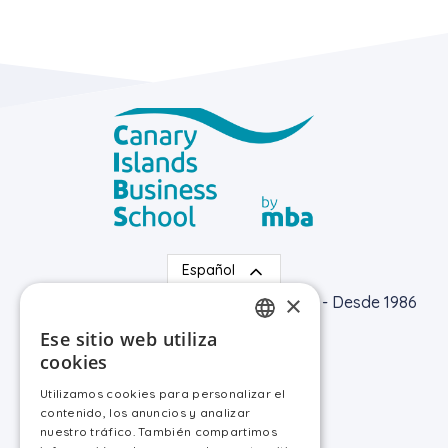
Español
×
Canary Islands Busines School by MBA - Desde 1986
Ese sitio web utiliza
SPANISH
Información general
cookies
ENGLISH
Canal de denuncias
Utilizamos cookies para personalizar el
Política de privacidad
contenido, los anuncios y analizar
Aviso legal
nuestro tráfico. También compartimos